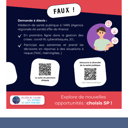
Conçu par
| Propulsé par
Elegant Themes
WordPress