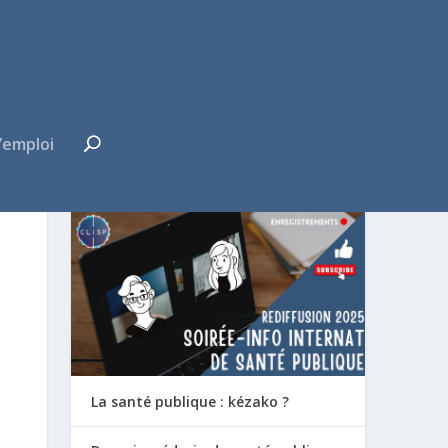
’emploi
FUTUR·E INTERNE ?
La santé publique : kézako ?