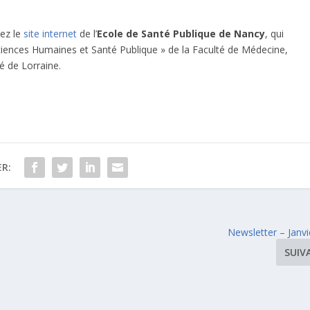
tez le
site internet
de l’
Ecole de Santé Publique de Nancy
, qui
iences Humaines et Santé Publique » de la Faculté de Médecine,
é de Lorraine.
R:
Newsletter – Janv
SUIV
S’inscrir