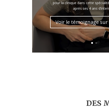
pour la clinique dans cette spécialit
après ses 4 ans d’inter
Voir le témoignage sur
DES 