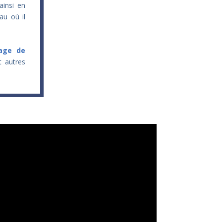
ainsi en
au où il
age de
t autres