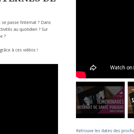
se passe l’internat ? Dans
tivités au quotidien ? Sur
ue ?
grâce à ces vidéos !
Retrouve les dates des procha