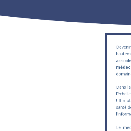
Deveni
hauteme
assimil
médeci
domaine
Dans la
l’échell
!
Il mob
santé d
l’inform
Le méd