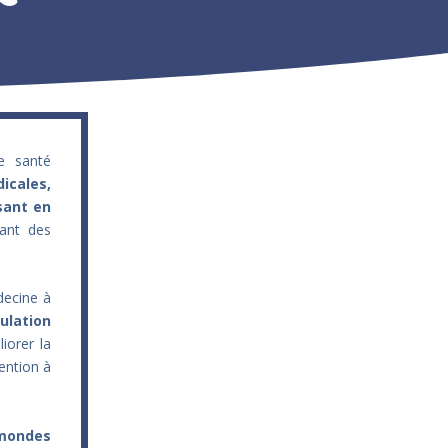
e santé
icales,
sant en
ant des
decine à
ulation
iorer la
ention à
 mondes