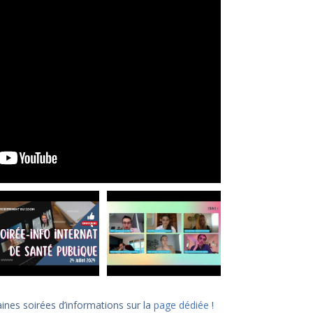
ines soirées d’informations sur la
page dédiée
!