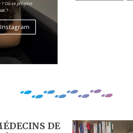
é ? Où se projeter
nat ?
 Instagram
MÉDECINS DE