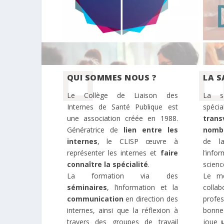
QUI SOMMES NOUS ?
LA S
Le Collège de Liaison des
La s
Internes de Santé Publique est
spéc
une association créée en 1988.
trans
Génératrice de
lien entre les
nomb
internes
, le CLISP œuvre à
de l
représenter les internes et
faire
l’inf
connaître la spécialité
.
scienc
La formation via des
Le mé
séminaires
, l’information et la
coll
communication
en direction des
profes
internes, ainsi que la réflexion à
bonne 
travers des groupes de travail
joue