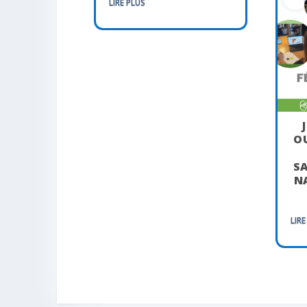
LIRE PLUS
O
SA
NA
LIRE