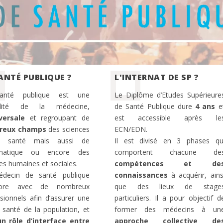
ANTÉ PUBLIQUE ?
L'INTERNAT DE SP ?
anté publique est une
Le Diplôme d’Etudes Supérieure
ialité de la médecine,
de Santé Publique dure
4 ans
e
versale
et regroupant de
est accessible après le
reux champs
des sciences
ECN/EDN.
a santé mais aussi de
Il est divisé en 3 phases qu
ormatique ou encore des
comportent chacune de
es humaines et sociales.
compétences et de
decin de santé publique
connaissances
à acquérir, ains
abore avec de nombreux
que des lieux de stage
sionnels afin d’assurer une
particuliers. Il a pour objectif d
santé de la population, et
former des médecins à un
un rôle d’interface entre
approche collective de