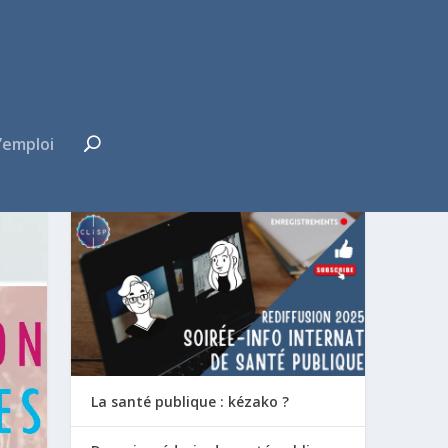
’emploi
FUTUR·E INTERNE ?
La santé publique : kézako ?