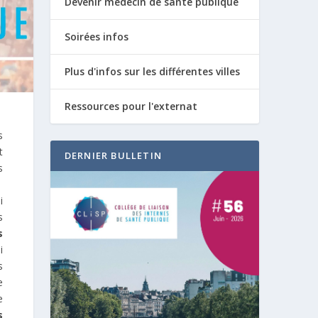
Devenir médecin de santé publique
Soirées infos
Plus d'infos sur les différentes villes
Ressources pour l'externat
s
t
DERNIER BULLETIN
s
i
s
s
i
s
e
e
s