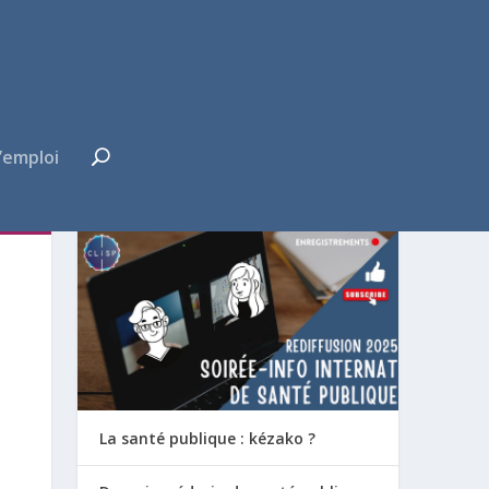
’emploi
FUTUR·E INTERNE ?
La santé publique : kézako ?