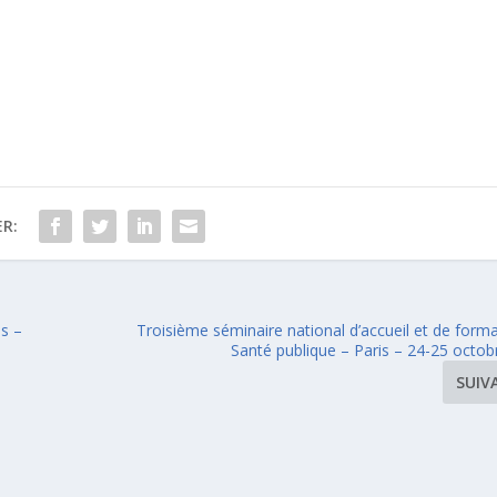
R:
is –
Troisième séminaire national d’accueil et de form
Santé publique – Paris – 24-25 octob
SUIV