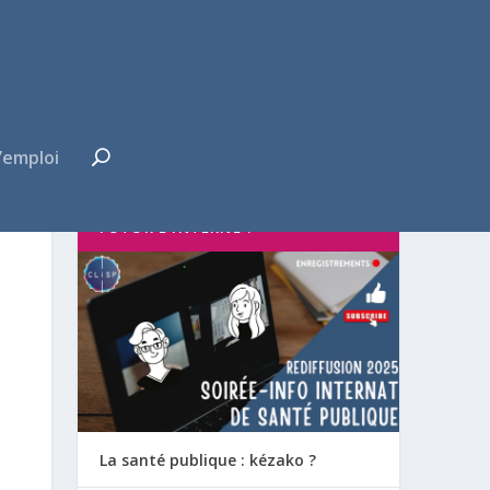
’emploi
FUTUR·E INTERNE ?
La santé publique : kézako ?