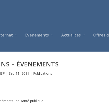
nternat
Evénements
Actualités
Offres d
ONS – ÉVENEMENTS
ISP
|
Sep 11, 2011
|
Publications
venèments) en santé publique.