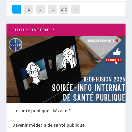
1
2
3
…
215
FUTUR·E INTERNE ?
La santé publique : kézako ?
Devenir médecin de santé publique