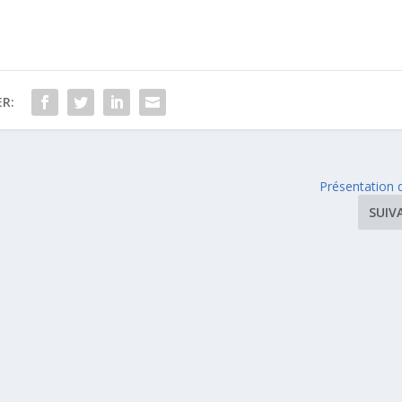
R:
Présentation 
SUIV