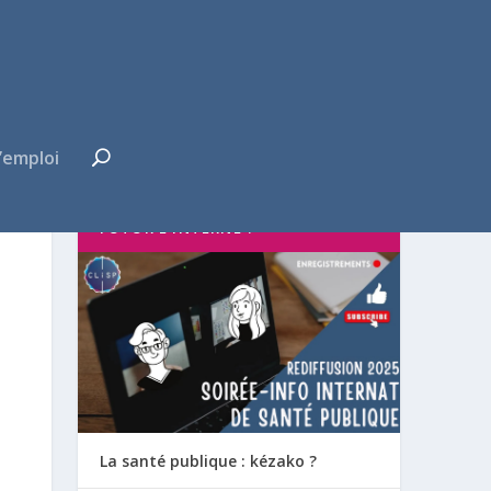
’emploi
FUTUR·E INTERNE ?
La santé publique : kézako ?