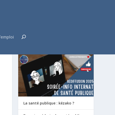
’emploi
FUTUR·E INTERNE ?
La santé publique : kézako ?