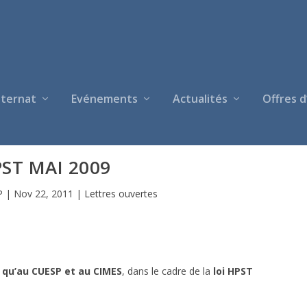
nternat
Evénements
Actualités
Offres d
ST MAI 2009
P
|
Nov 22, 2011
|
Lettres ouvertes
 qu’au CUESP et au CIMES
, dans le cadre de la
loi HPST