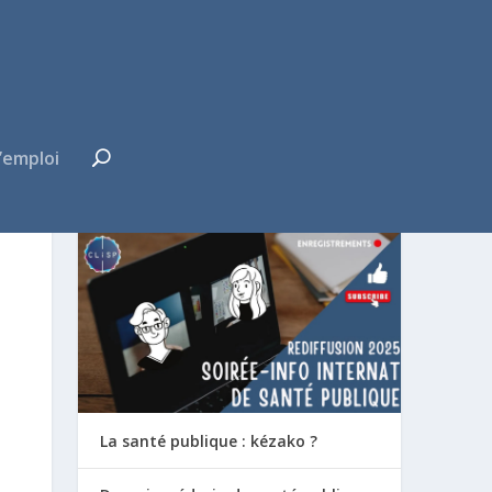
’emploi
FUTUR·E INTERNE ?
La santé publique : kézako ?