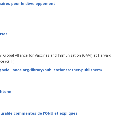
lénaires pour le développement
uses
r Global Alliance for Vaccines and Immunisation (GAVI) et Harvard
rce (GTF).
avialliance.org/library/publications/other-publishers/
chtone
 durable commentés de l’ONU et expliqués
.