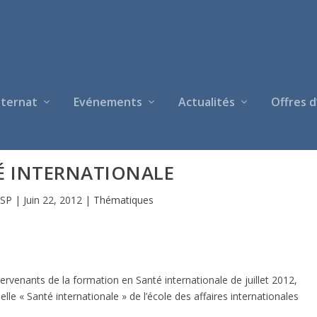
nternat
Evénements
Actualités
Offres d
É INTERNATIONALE
ISP
|
Juin 22, 2012
|
Thématiques
rvenants de la formation en Santé internationale de juillet 2012,
lle « Santé internationale » de l’école des affaires internationales