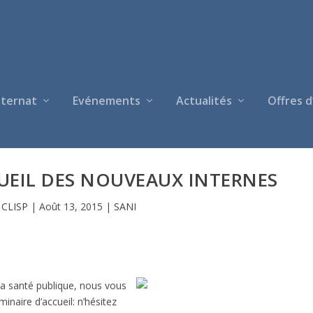
nternat
Evénements
Actualités
Offres d
CUEIL DES NOUVEAUX INTERNES
r
CLISP
|
Août 13, 2015
|
SANI
la santé publique, nous vous
inaire d’accueil: n’hésitez