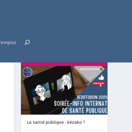
’emploi
FUTUR·E INTERNE ?
La santé publique : kézako ?