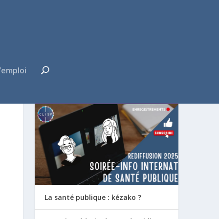
’emploi
FUTUR·E INTERNE ?
La santé publique : kézako ?