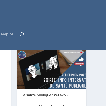
’emploi
FUTUR·E INTERNE ?
La santé publique : kézako ?