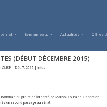
nternat
Evénements
Actualités
Offres d
TES (DÉBUT DÉCEMBRE 2015)
ar
CLISP
|
Déc 7, 2015
|
Infos
nationale du projet de loi santé de Marisol Touraine. L’adoption
 après un second passage au sénat.