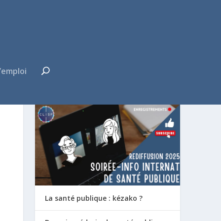
’emploi
FUTUR·E INTERNE ?
La santé publique : kézako ?