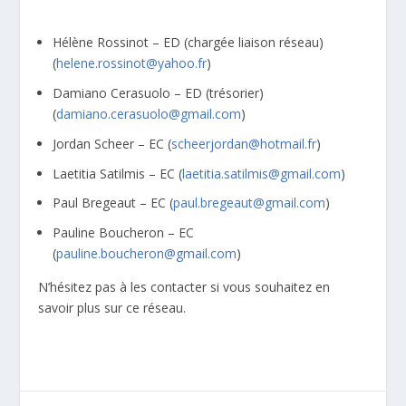
Hélène Rossinot – ED (chargée liaison réseau)
(
helene.rossinot@yahoo.fr
)
Damiano Cerasuolo – ED (trésorier)
(
damiano.cerasuolo@gmail.com
)
Jordan Scheer – EC (
scheerjordan@hotmail.fr
)
Laetitia Satilmis – EC (
laetitia.satilmis@gmail.com
)
Paul Bregeaut – EC (
paul.bregeaut@gmail.com
)
Pauline Boucheron – EC
(
pauline.boucheron@gmail.com
)
N’hésitez pas à les contacter si vous souhaitez en
savoir plus sur ce réseau.