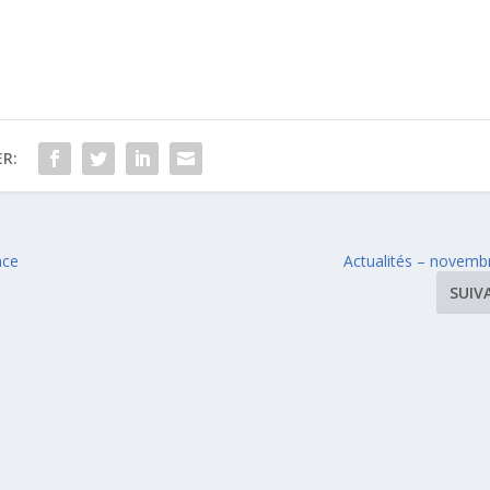
R:
nce
Actualités – novemb
SUIV