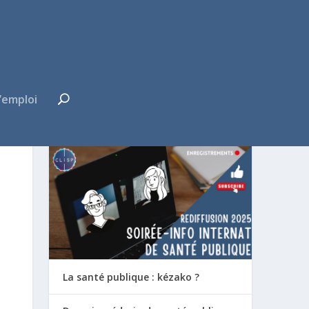
’emploi
FUTUR·E INTERNE ?
La santé publique : kézako ?