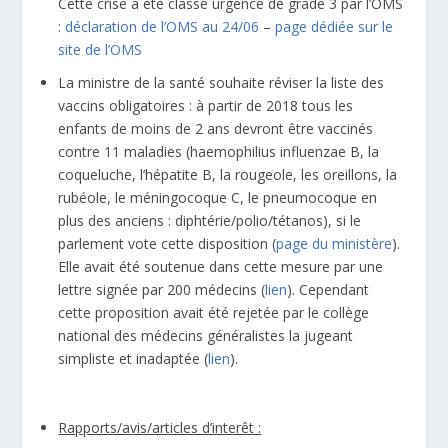
Cette crise a été classé urgence de grade 3 par l’OMS
:
déclaration de l’OMS au 24/06
–
page dédiée sur le
site de l’OMS
La ministre de la santé souhaite réviser la liste des
vaccins obligatoires : à partir de 2018 tous les
enfants de moins de 2 ans devront être vaccinés
contre 11 maladies (haemophilius influenzae B, la
coqueluche, l’hépatite B, la rougeole, les oreillons, la
rubéole, le méningocoque C, le pneumocoque en
plus des anciens : diphtérie/polio/tétanos), si le
parlement vote cette disposition (
page du ministère
).
Elle avait été soutenue dans cette mesure par une
lettre signée par 200 médecins (
lien
). Cependant
cette proposition avait été rejetée par le collège
national des médecins généralistes la jugeant
simpliste et inadaptée (
lien
).
Rapports/avis/articles d’interêt :