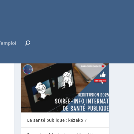
’emploi
FUTUR·E INTERNE ?
La santé publique : kézako ?