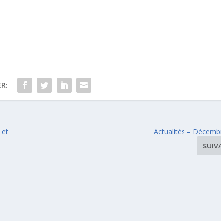
R:
 et
Actualités – Décemb
SUIV