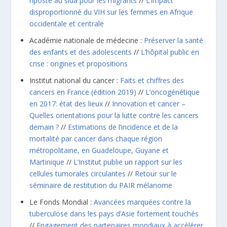
riposte au sida pour les migrants
//
L’impact
disproportionné du VIH sur les femmes en Afrique
occidentale et centrale
Académie nationale de médecine :
Préserver la santé
des enfants et des adolescents
//
L’hôpital public en
crise : origines et propositions
Institut national du cancer :
Faits et chiffres des
cancers en France (édition 2019)
//
L’oncogénétique
en 2017: état des lieux
//
Innovation et cancer –
Quelles orientations pour la lutte contre les cancers
demain ?
//
Estimations de l’incidence et de la
mortalité par cancer dans chaque région
métropolitaine, en Guadeloupe, Guyane et
Martinique
//
L’Institut publie un rapport sur les
cellules tumorales circulantes
//
Retour sur le
séminaire de restitution du PAIR mélanome
Le Fonds Mondial :
Avancées marquées contre la
tuberculose dans les pays d’Asie fortement touchés
//
Engagement des partenaires mondiaux à accélérer