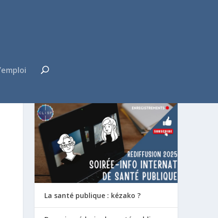
’emploi
FUTUR·E INTERNE ?
La santé publique : kézako ?