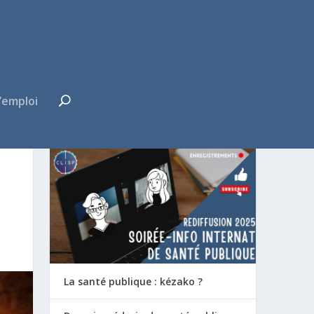
’emploi
FUTUR·E INTERNE ?
La santé publique : kézako ?