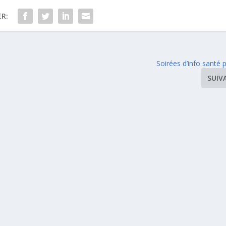
R:
Soirées d’info santé 
SUIV