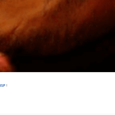
LISP
!