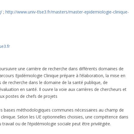
g/
;
http://www.univ-tlse3.fr/masters/master-epidemiologie-clinique-
e3.fr
oursuivre une carrière de recherche dans différents domaines de
parcours Epidémiologie Clinique prépare à l’élaboration, la mise en
es de recherche dans le domaine de la santé publique, de
’évaluation en santé. Il ouvre la voie aux carrières de chercheurs et
aux postes de chefs de projets
les bases méthodologiques communes nécessaires au champ de
e clinique. Selon les UE optionnelles choisies, une compétence dans
avail ou de l’épidémiologie sociale peut être privilégiée.