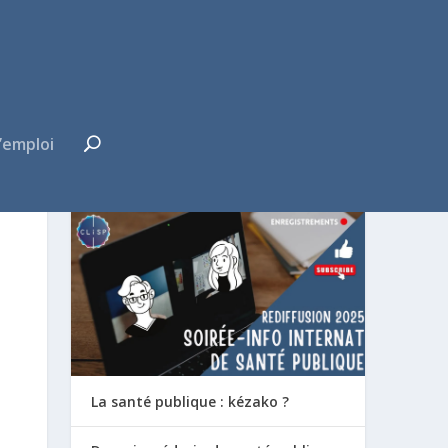
’emploi
FUTUR·E INTERNE ?
La santé publique : kézako ?