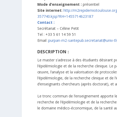
Mode d’enseignement :
présentiel
Site internet:
http://m2repidemiotoulouse.or
357740.kjsp?RH=1455714623187
Contact :
Secrétariat – Céline Petit
Tel : +33 5 61 14 59 51
Email :
purpan-m2-santepub.secretariat@univ-tls
DESCRIPTION :
Le master s’adresse à des étudiants désirant p
l’épidémiologie et de la recherche clinique. Le 
œuvre, l’analyse et la valorisation de protocol
l’épidémiologie, de la recherche clinique et de l
d’enseignants chercheurs (après doctorat), et 
Le tronc commun de l’enseignement apporte 
recherche de l’épidémiologie et de la recherch
le domaine médico-économique, de la santé au tr