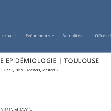
nternat
Evénements
Actualités
Offres d
E EPIDÉMIOLOGIE | TOULOUSE
|
Déc 2, 2019
|
Masters
,
Masters 2
atier
VIERE V. et SAVY N.