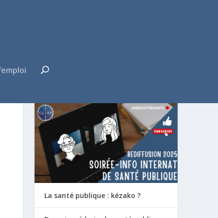
’emploi
FUTUR·E INTERNE ?
La santé publique : kézako ?