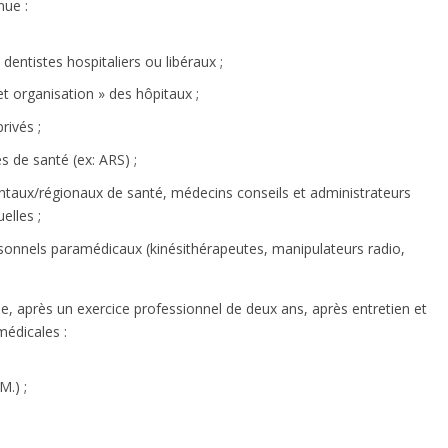
nue :
ntistes hospitaliers ou libéraux ;
t organisation » des hôpitaux ;
rivés ;
 de santé (ex: ARS) ;
ntaux/régionaux de santé, médecins conseils et administrateurs
elles ;
ersonnels paramédicaux (kinésithérapeutes, manipulateurs radio,
ue, après un exercice professionnel de deux ans, après entretien et
médicales :
M.) ;