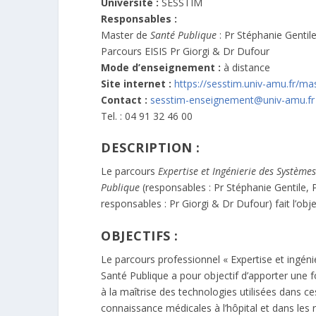
Université :
SESSTIM
Responsables :
Master de
Santé Publique
: Pr Stéphanie Gentil
Parcours EISIS Pr Giorgi & Dr Dufour
Mode d’enseignement :
à distance
Site internet :
https://sesstim.univ-amu.fr/mas
Contact :
sesstim-enseignement@univ-amu.fr
Tel. : 04 91 32 46 00
DESCRIPTION :
Le parcours
Expertise et Ingénierie des Système
Publique
(responsables : Pr Stéphanie Gentile, 
responsables : Pr Giorgi & Dr Dufour) fait l’ob
OBJECTIFS :
Le parcours professionnel « Expertise et ingén
Santé Publique a pour objectif d’apporter une 
à la maîtrise des technologies utilisées dans ces
connaissance médicales à l’hôpital et dans les 