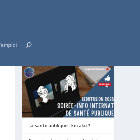
’emploi
FUTUR·E INTERNE ?
La santé publique : kézako ?