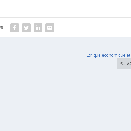
R:
Ethique économique et 
SUIV