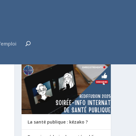
’emploi
FUTUR·E INTERNE ?
La santé publique : kézako ?