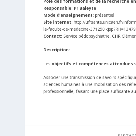
Pôle des formations et de la recherche e
Responsable: Pr Baleyte
Mode d’enseignement:
présentiel
Site internet:
http://ufrsante.unicaen.fr/infor
la-faculte-de-medecine-371250.kjsp?RH=1347
Contact:
Service pédopsychiatrie, CHR Clém
Description:
Les
objectifs et compétences attendues
s
Associer une transmission de savoirs spécifique
sciences humaines à une mobilisation des réfl
professionnelle, faisant une place suffisante a
PARTAGE