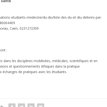
n santé
mations-etudiants-medecine/du-diu/liste-des-du-et-diu-delivres-par-
980064409
enceau, Caen, 0231272309
ont :
s dans les disciplines mobilisées, médicales, scientifiques et en
exions et questionnements éthiques dans la pratique
ux échanges de pratiques avec les étudiants.
R: