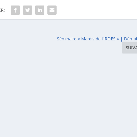
R:
Séminaire « Mardis de l’IRDES » | Démat
SUIV