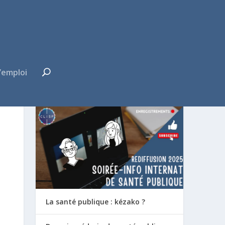
’emploi
FUTUR·E INTERNE ?
La santé publique : kézako ?