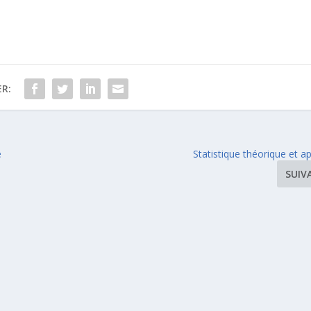
R:
e
Statistique théorique et a
SUIV