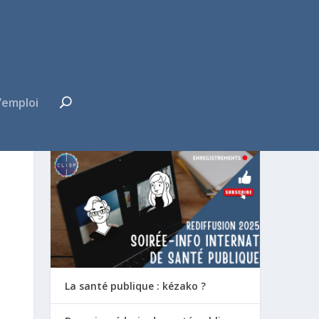
’emploi
FUTUR·E INTERNE ?
La santé publique : kézako ?