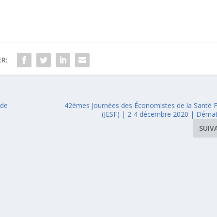
R:
 de
42èmes Journées des Économistes de la Santé F
(JESF) | 2-4 décembre 2020 | Dématé
SUIV