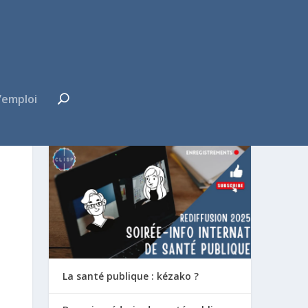
’emploi
FUTUR·E INTERNE ?
La santé publique : kézako ?