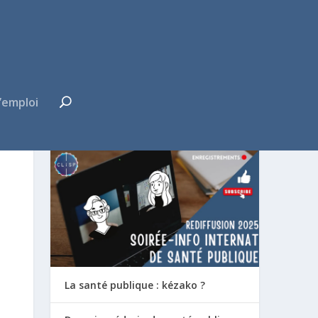
’emploi
FUTUR·E INTERNE ?
La santé publique : kézako ?