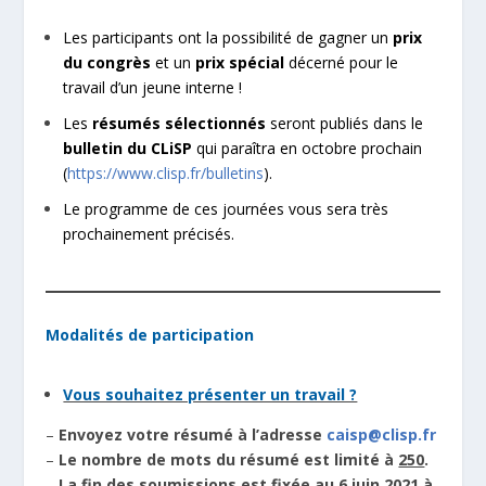
Les participants ont la possibilité de gagner un
prix
du congrès
et un
prix spécial
décerné pour le
travail d’un jeune interne !
Les
résumés sélectionnés
seront publiés dans le
bulletin du CLiSP
qui paraîtra en octobre prochain
(
https://www.clisp.fr/bulletins
).
Le programme de ces journées vous sera très
prochainement précisés.
Modalités de participation
Vous souhaitez présenter un travail ?
–
Envoyez votre résumé à l’adresse
caisp@clisp.fr
–
Le nombre de mots du résumé est limité à
250
.
–
La fin des soumissions est fixée au
6 juin 2021
à