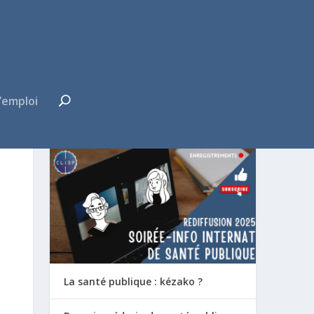
’emploi
FUTUR·E INTERNE ?
La santé publique : kézako ?