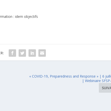
ormation : idem objectifs
R:
« COVID-19, Preparedness and Response » | 6 juill
| Webinaire SFS
SUIV