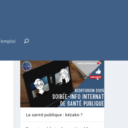
’emploi
FUTUR·E INTERNE ?
La santé publique : kézako ?