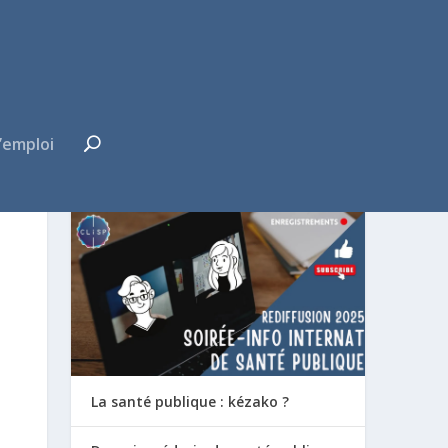
’emploi
FUTUR·E INTERNE ?
La santé publique : kézako ?