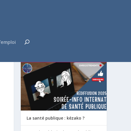
’emploi
FUTUR·E INTERNE ?
La santé publique : kézako ?