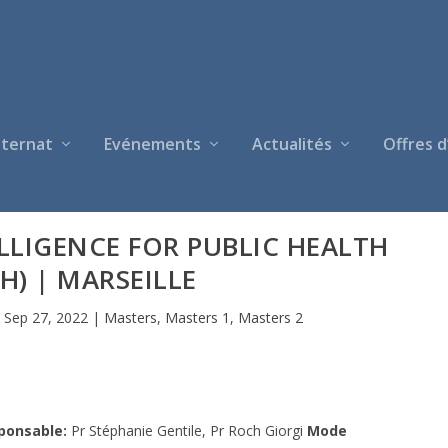
nternat
Evénements
Actualités
Offres d
ELLIGENCE FOR PUBLIC HEALTH
PH) | MARSEILLE
|
Sep 27, 2022
|
Masters
,
Masters 1
,
Masters 2
ponsable:
Pr Stéphanie Gentile, Pr Roch Giorgi
Mode