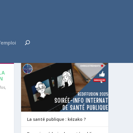
’emploi
FUTUR·E INTERNE ?
LA
IN
nfos
,
La santé publique : kézako ?