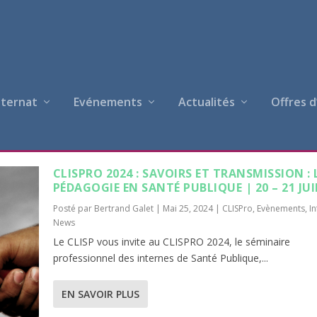
nternat
Evénements
Actualités
Offres d
ND GALET
CLISPRO 2024 : SAVOIRS ET TRANSMISSION : 
PÉDAGOGIE EN SANTÉ PUBLIQUE | 20 – 21 JU
Posté par
Bertrand Galet
|
Mai 25, 2024
|
CLISPro
,
Evènements
,
I
News
Le CLISP vous invite au CLISPRO 2024, le séminaire
professionnel des internes de Santé Publique,...
EN SAVOIR PLUS