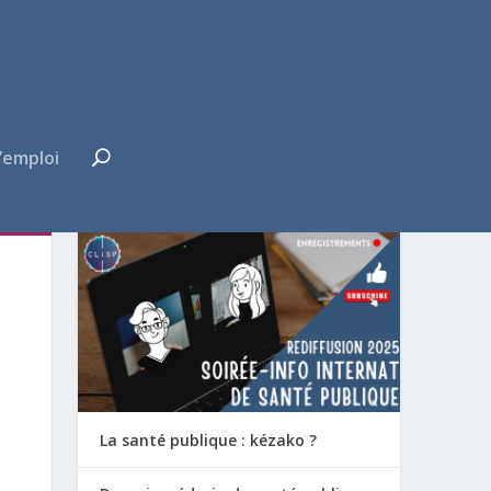
’emploi
FUTUR·E INTERNE ?
La santé publique : kézako ?