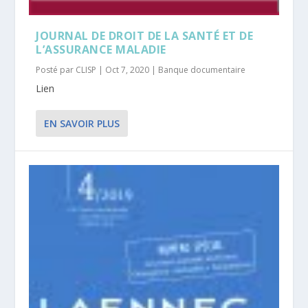
JOURNAL DE DROIT DE LA SANTÉ ET DE
L’ASSURANCE MALADIE
Posté par
CLISP
|
Oct 7, 2020
|
Banque documentaire
Lien
EN SAVOIR PLUS