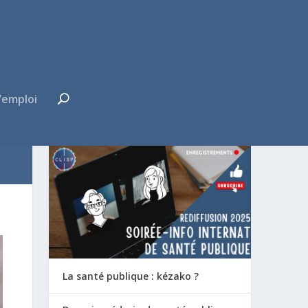
’emploi
FUTUR·E INTERNE ?
La santé publique : kézako ?