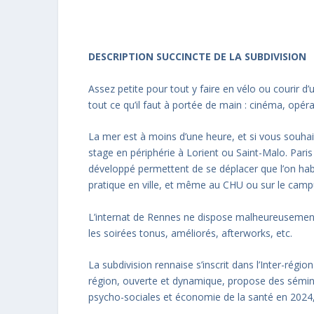
Prénom
*
DESCRIPTION SUCCINCTE DE LA SUBDIVISION
Assez petite pour tout y faire en vélo ou courir d’
Adresse de messagerie
*
tout ce qu’il faut à portée de main : cinéma, opér
La mer est à moins d’une heure, et si vous souhait
stage en périphérie à Lorient ou Saint-Malo. Pari
Message
*
développé permettent de se déplacer que l’on hab
pratique en ville, et même au CHU ou sur le campu
L’internat de Rennes ne dispose malheureusement
les soirées tonus, améliorés, afterworks, etc.
La subdivision rennaise s’inscrit dans l’Inter-rég
ENVOYER LE MESSAGE
région, ouverte et dynamique, propose des sémina
psycho-sociales et économie de la santé en 2024, 