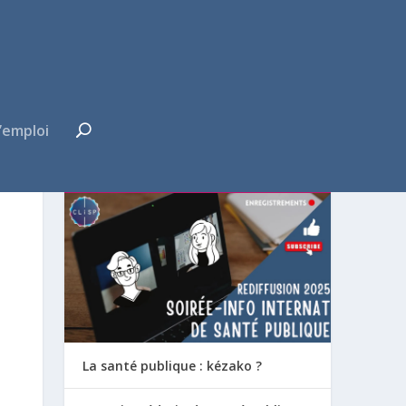
’emploi
FUTUR·E INTERNE ?
La santé publique : kézako ?