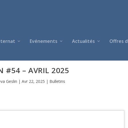
nternat
Evénements
Actualités
Offres d
N #54 – AVRIL 2025
va Geslin
|
Avr 22, 2025
|
Bulletins