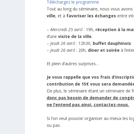
Téléchargez le programme
Tout au long du séminaire, nous vous avons
ville
, et à
favoriser les échanges
entre in
–
Mercredi 25 avril
: 19h,
réception à la mai
d’une
visite de la ville
.
–
Jeudi 26 avril
: 12h30,
buffet dauphinois
.
–
Jeudi 26 avril
: 20h,
diner et soirée
à l’inte
Et plein d’autres surprises…
Je vous rappelle que vos frais d’inscrip
contribution de 15€ vous sera demandé
De plus, le séminaire étant un séminaire de f
donc pas besoin de demander de congés p
ne l’entend pas ainsi, contactez-nous.
Si l’on veut pouvoir organiser au mieux les 
ou pas.