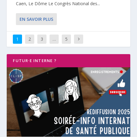
Caen, Le Dôme Le Congrès National des...
EN SAVOIR PLUS
1
2
3
…
5
FUTUR·E INTERNE ?