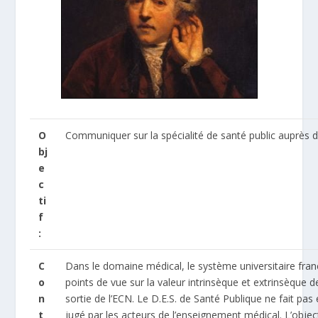
O
Communiquer sur la spécialité de santé public auprès
bj
e
c
ti
f
:
C
Dans le domaine médical, le système universitaire fra
o
points de vue sur la valeur intrinsèque et extrinsèque de
n
sortie de l’ECN. Le D.E.S. de Santé Publique ne fait pas
t
jugé par les acteurs de l’enseignement médical. L’objec