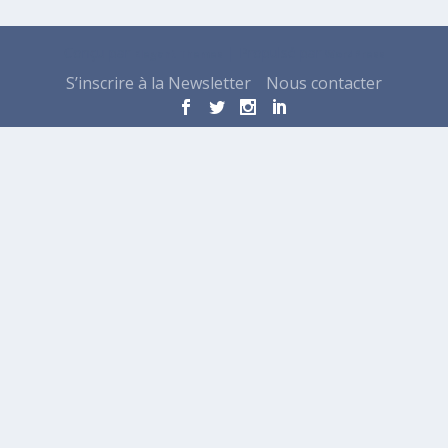
Conçu par
| Propulsé par
Elegant Themes
WordPress
S’inscrire à la Newsletter
Nous contacter