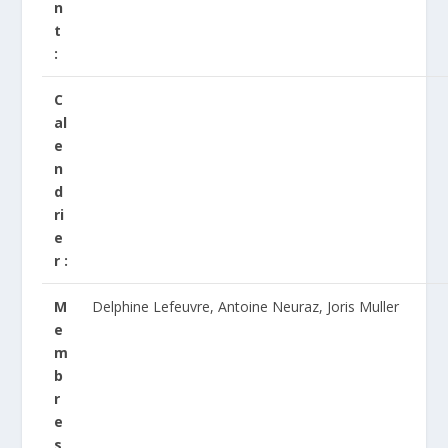
n
t
:
C
al
e
n
d
ri
e
r :
M
Delphine Lefeuvre, Antoine Neuraz, Joris Muller
e
m
b
r
e
s