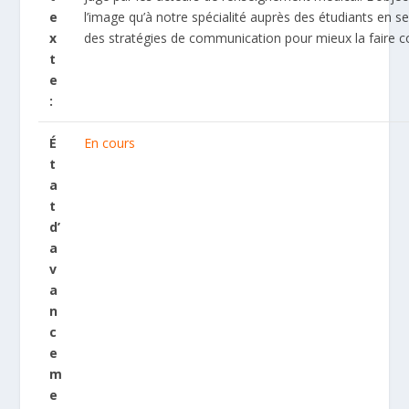
e
l’image qu’à notre spécialité auprès des étudiants en s
x
des stratégies de communication pour mieux la faire c
t
e
:
É
En cours
t
a
t
d’
a
v
a
n
c
e
m
e