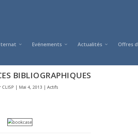
nternat
Evénements
Actualités
Offres d
CES BIBLIOGRAPHIQUES
r
CLISP
|
Mai 4, 2013
|
Actifs