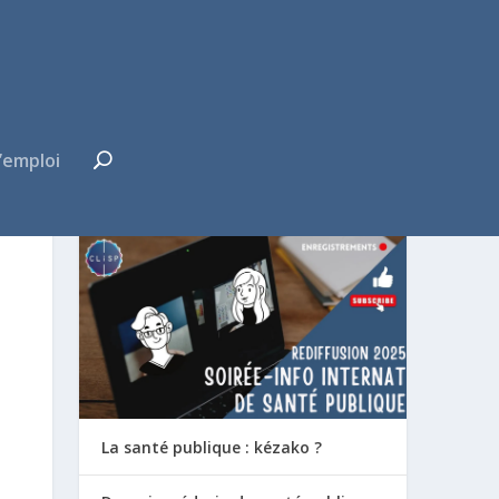
’emploi
FUTUR·E INTERNE ?
La santé publique : kézako ?