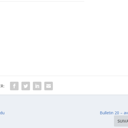
R:
 du
Bulletin 20 – av
SUIV