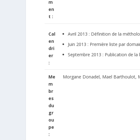
m
en
t :
Avril 2013 : Définition de la métholo
Cal
en
Juin 2013 : Première liste par doma
dri
Septembre 2013 : Publication de la li
er
:
Me
Morgane Donadel, Mael Barthoulot, 
m
br
es
du
gr
ou
pe
: