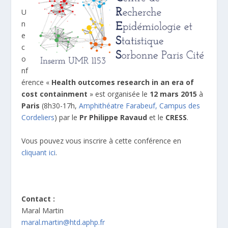
U
n
e
c
o
nf
érence «
Health outcomes research in an era of
cost containment
» est organisée le
12 mars 2015
à
Paris
(8h30-17h,
Amphithéatre Farabeuf, Campus des
Cordeliers
) par le
Pr Philippe Ravaud
et le
CRESS
.
Vous pouvez vous inscrire à cette conférence en
cliquant ici
.
Contact :
Maral Martin
maral.martin@htd.aphp.fr