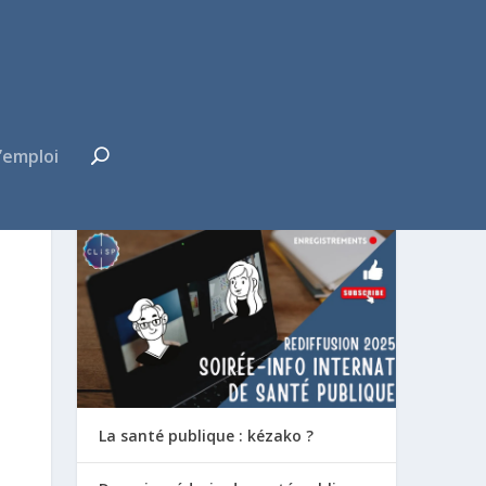
’emploi
FUTUR·E INTERNE ?
La santé publique : kézako ?