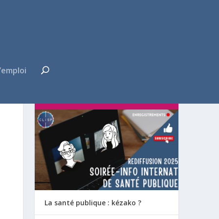
’emploi
FUTUR·E INTERNE ?
La santé publique : kézako ?