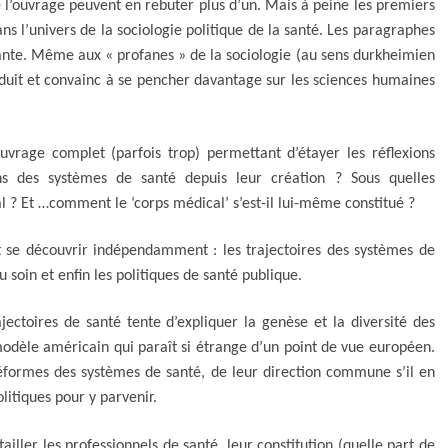
e l’ouvrage peuvent en rebuter plus d’un. Mais à peine les premiers
 l’univers de la sociologie politique de la santé. Les paragraphes
ante. Même aux « profanes » de la sociologie (au sens durkheimien
duit et convainc à se pencher davantage sur les sciences humaines
ouvrage complet (parfois trop) permettant d’étayer les réflexions
ons des systèmes de santé depuis leur création ? Sous quelles
l ? Et …comment le ‘corps médical’ s’est-il lui-même constitué ?
nt se découvrir indépendamment : les trajectoires des systèmes de
u soin et enfin les politiques de santé publique.
 de santé tente d’expliquer la genèse et la diversité des
modèle américain qui paraît si étrange d’un point de vue européen.
 réformes des systèmes de santé, de leur direction commune s’il en
olitiques pour y parvenir.
es professionnels de santé, leur constitution (quelle part de