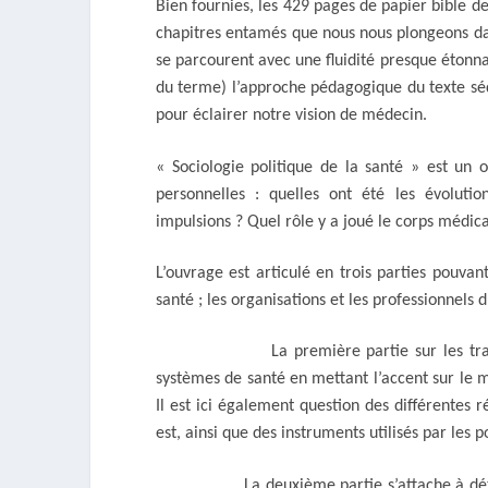
Bien fournies, les 429 pages de papier bible d
chapitres entamés que nous nous plongeons dans
se parcourent avec une fluidité presque étonn
du terme) l’approche pédagogique du texte sé
pour éclairer notre vision de médecin.
« Sociologie politique de la santé » est un 
personnelles : quelles ont été les évoluti
impulsions ? Quel rôle y a joué le corps médica
L’ouvrage est articulé en trois parties pouva
santé ; les organisations et les professionnels d
La première partie sur les trajectoires
systèmes de santé en mettant l’accent sur le 
Il est ici également question des différentes
est, ainsi que des instruments utilisés par les p
La deuxième partie s’attache à détailler l