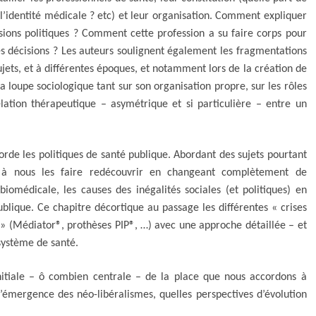
l’identité médicale ? etc) et leur organisation. Comment expliquer
isions politiques ? Comment cette profession a su faire corps pour
es décisions ? Les auteurs soulignent également les fragmentations
jets, et à différentes époques, et notamment lors de la création de
 la loupe sociologique tant sur son organisation propre, sur les rôles
elation thérapeutique – asymétrique et si particulière – entre un
s politiques de santé publique. Abordant des sujets pourtant
ns à nous les faire redécouvrir en changeant complètement de
iomédicale, les causes des inégalités sociales (et politiques) en
blique. Ce chapitre décortique au passage les différentes « crises
s » (Médiator®, prothèses PIP®, …) avec une approche détaillée – et
 système de santé.
nitiale – ô combien centrale – de la place que nous accordons à
 l’émergence des néo-libéralismes, quelles perspectives d’évolution