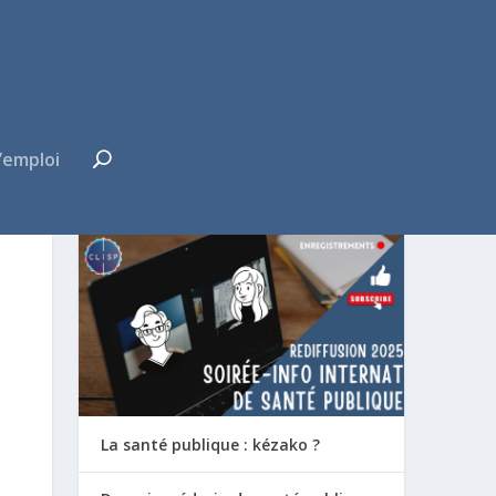
’emploi
FUTUR·E INTERNE ?
La santé publique : kézako ?