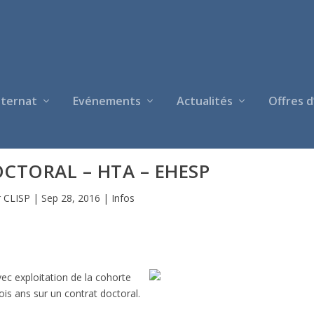
nternat
Evénements
Actualités
Offres d
CTORAL – HTA – EHESP
r
CLISP
|
Sep 28, 2016
|
Infos
ec exploitation de la cohorte
is ans sur un contrat doctoral.