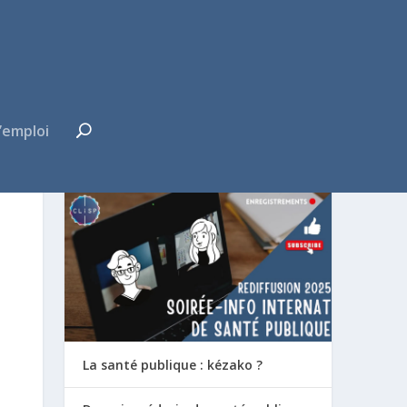
’emploi
FUTUR·E INTERNE ?
La santé publique : kézako ?