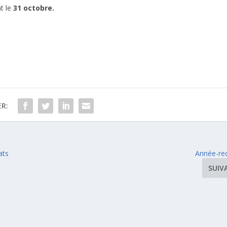
t le
31 octobre.
R:
ats
Année-re
SUIV