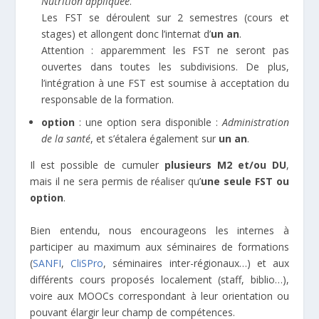
Nutrition appliquée
.
Les FST se déroulent sur 2 semestres (cours et
stages) et allongent donc l’internat d’
un an
.
Attention : apparemment les FST ne seront pas
ouvertes dans toutes les subdivisions. De plus,
l’intégration à une FST est soumise à acceptation du
responsable de la formation.
option
: une option sera disponible :
Administration
de la santé
, et s’étalera également sur
un an
.
Il est possible de cumuler
plusieurs M2 et/ou DU
,
mais il ne sera permis de réaliser qu’
une seule FST ou
option
.
Bien entendu, nous encourageons les internes à
participer au maximum aux séminaires de formations
(
SANFI
,
CliSPro
, séminaires inter-régionaux…) et aux
différents cours proposés localement (staff, biblio…),
voire aux MOOCs correspondant à leur orientation ou
pouvant élargir leur champ de compétences.