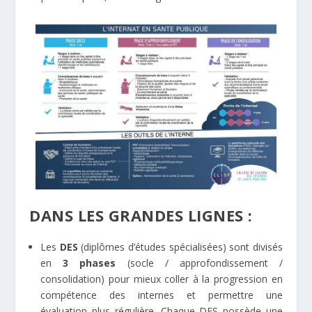
s
udes
e
édecine
DANS LES GRANDES LIGNES :
Les
DES
(diplômes d’études spécialisées) sont divisés
en
3 phases
(socle / approfondissement /
consolidation) pour mieux coller à la progression en
compétence des internes et permettre une
évaluation plus régulière. Chaque DES possède une