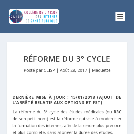
cret
16-
RÉFORME DU 3° CYCLE
97
u
Posté par
CLISP
|
Août 28, 2017
|
Maquette
ovembre
16
latif
DERNIÈRE MISE À JOUR : 15/01/2018 (AJOUT DE
L’ARRÊTÉ RELATIF AUX OPTIONS ET FST)
organisation
La réforme du 3° cycle des études médicales (ou
R3C
u
de son petit nom) est la réforme qui vise à moderniser
oisième
la formation des internes, afin de la rendre plus précoce
cle
et plus complète, sans allonger la durée des études.