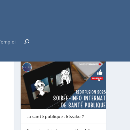
’emploi
FUTUR·E INTERNE ?
La santé publique : kézako ?